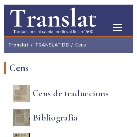
Vés al contingut
Translat
TRANSLAT DB
Cens
Cens
Cens de traduccions
Bibliografia