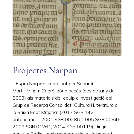
Projectes Narpan
L’
Espai Narpan
, coordinat per Sadurní
Martí i Miriam Cabré, dóna accés (des de juny de
2003) als materials de l’equip d’investigació del
Grup de Recerca Consolidat "Cultura i Literatura a
la Baixa Edat Mitjana" (2017 SGR 142,
anteriorment 2001 SGR 00286, 2005 SGR 00346,
2009 SGR 01261, 2014 SGR 00119), dirigit
per Lola Badia, i amb membres de la Universitat