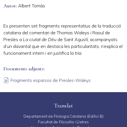
Autor
Albert Tomàs
Es presenten set fragments representatius de la traducció
catalana del comentari de Thomas Waleys i Raoul de
Presles a
La ciutat de Déu
de Sant Agustí, acompanyats
d’un davantal que en destaca les particularitats, n’explica el
funcionament intern i en justifica la tria.
Documents adjunts
Fragments esparsos de Presles-Waleys
Translat
Departament de Filologia Catalana (Edifici B)
Facultat de Filosofia i Lletres