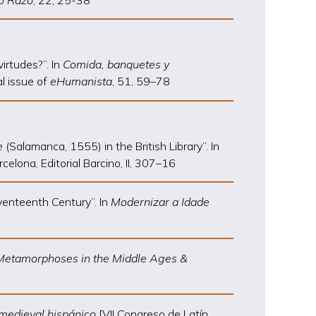
virtudes?”. In
Comida, banquetes y
al issue of
eHumanista
, 51, 59
–
78
e
(Salamanca, 1555) in the British Library”. In
arcelona,
Editorial Barcino
, II, 307
–
16
venteenth Century”. In
Modernizar a Idade
e Metamorphoses in the Middle Ages &
 medieval hispánico
[VII Congreso de Latín