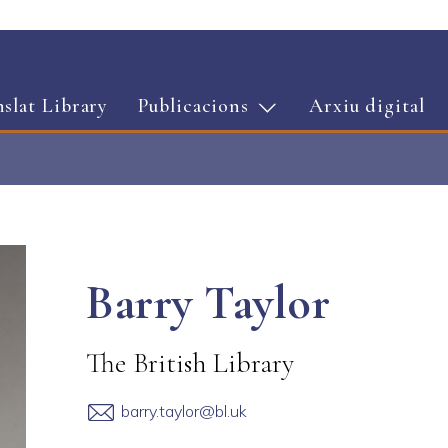
Vés al contingut
nslat Library
Publicacions
Arxiu digital
Barry Taylor
The British Library
barry.taylor@bl.uk