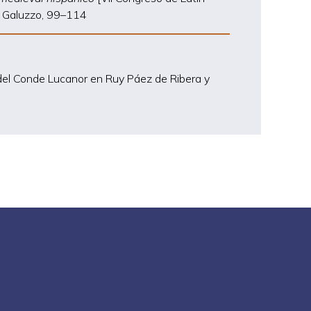
 Galuzzo, 99
–
114
os del Conde Lucanor en Ruy Páez de Ribera y