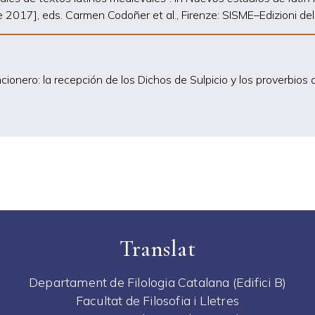
2017], eds. Carmen Codoñer et al., Firenze: SISME–Edizioni del
ncionero: la recepción de los Dichos de Sulpicio y los proverbi
Translat
Departament de Filologia Catalana (Edifici B)
Facultat de Filosofia i Lletres