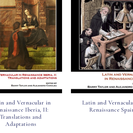
in and Vernacular in
Latin and Vernacula
naissance Iberia, II:
Renaissance Spai
Translations and
Adaptations