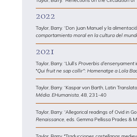
2022
Taylor, Barry. “Don Juan Manuel y la alimentació
comportamiento moral en la cultura del mund
2021
Taylor, Barry. “Llull’s
Proverbis d’ensenyament
i
"
Qui fruit ne sap collir": Homenatge a Lola Ba
Taylor, Barry. “Kaspar von Barth, Latin Translat
Média
.
EHumanista
, 48, 231-40
Taylor, Barry. “Allegorical readings of Ovid in G
Renaissance
, eds. Gemma Pellissa Prades & 
Taylor, Barry. "Traducciones castellanas mediev