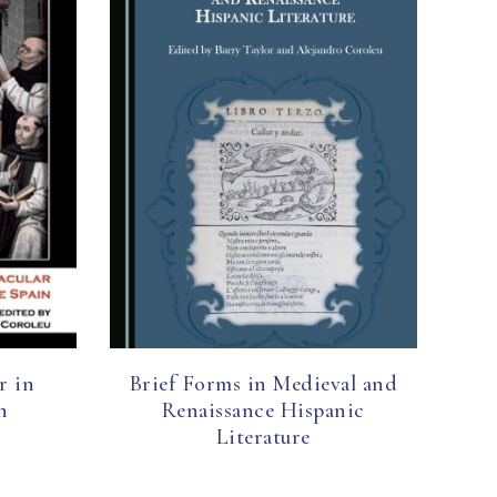
r in
Brief Forms in Medieval and
n
Renaissance Hispanic
Literature