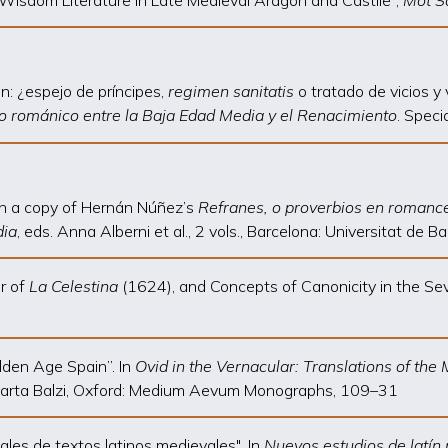
n: ¿espejo de príncipes,
regimen sanitatis
o tratado de vicios y 
o románico entre la Baja Edad Media y el Renacimiento
. Speci
n a copy of Hernán Núñez’s
Refranes, o proverbios
en romanc
dia
, eds. Anna Alberni et al., 2 vols., Barcelona: Universitat de B
or of
La Celestina
(1624), and Concepts of Canonicity in the Se
olden Age Spain”. In
Ovid in the Vernacular: Translations of th
Marta Balzi, Oxford: Medium Aevum Monographs, 109
–
31
ales de textos latinos medievales". In
Nuevos estudios de latín